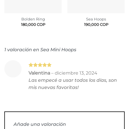
Bolden Ring
Sea Hoops
180,000
COP
190,000
COP
1 valoración en
Sea Mini Hoops
Valorado
Valentina
–
diciembre 13, 2024
con
5
de 5
Las empecé a usar todos los días, son
mis nuevas favoritas!
Añade una valoración