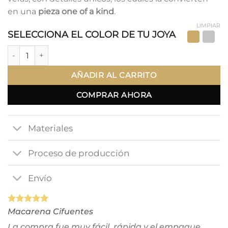
en una
pieza one of a kind
.
LIMPIAR
SELECCIONA EL COLOR DE TU JOYA
Sea Mini Hoops cantidad
AÑADIR AL CARRITO
COMPRAR AHORA
Materiales
Proceso de producción
Envío
Macarena Cifuentes
La compra fue muy fácil, rápida y el empaque