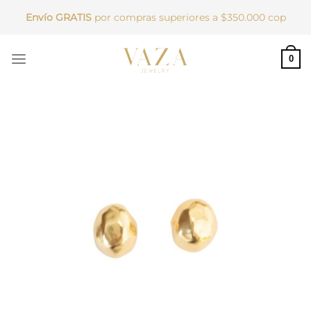
Saltar
Envío GRATIS
por compras superiores a $350.000 cop
al
contenido
0