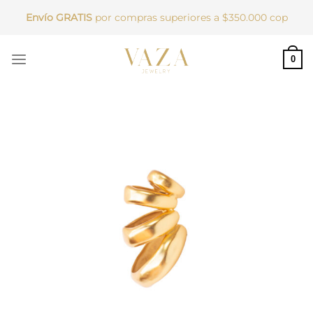
Saltar
Envío GRATIS
por compras superiores a $350.000 cop
al
contenido
0