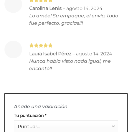
Valorado
Carolina Lenis
–
agosto 14, 2024
con
5
de 5
Lo amée! Su empaque, el envío, todo
fue perfecto, gracias!!!
Valorado
Laura Isabel Pérez
–
agosto 14, 2024
con
5
de 5
Nunca había visto nada igual, me
encantó!!
Añade una valoración
Tu puntuación
*