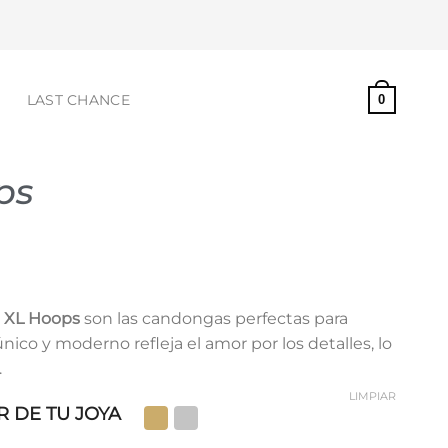
S
LAST CHANCE
0
ps
 XL Hoops
son las candongas perfectas para
único y moderno refleja el amor por los detalles, lo
.
LIMPIAR
 DE TU JOYA