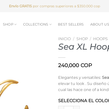
Envío GRATIS
por compras superiores a $350.000 cop
SHOP
COLLECTIONS
BEST SELLERS
ABOUT U
INICIO
/
SHOP
/
HOOPS
Sea XL Hoo
240,000
COP
Elegantes y versatiles:
Sea
elevar tu look . Su diseño 
cual las hace one of a kind
SELECCIONA EL COLOR
Sea XL Hoops cantidad