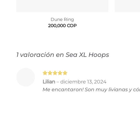
Dune Ring
200,000
COP
1 valoración en
Sea XL Hoops
Valorado
Lilian
–
diciembre 13, 2024
con
5
de 5
Me encantaron! Son muy livianas y 