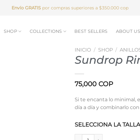
Envío GRATIS
por compras superiores a $350.000 cop
SHOP
COLLECTIONS
BEST SELLERS
ABOUT U
INICIO
/
SHOP
/
ANILLO
Sundrop Ri
75,000
COP
Si te encanta lo minimal, es
día a día y combinarlo con
SELECCIONA LA TALL
Sundrop Ring cantidad