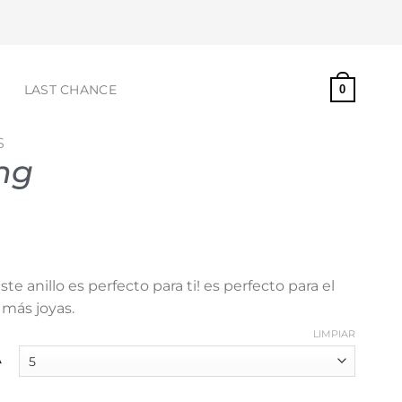
S
LAST CHANCE
0
S
ng
te anillo es perfecto para ti! es perfecto para el
 más joyas.
LIMPIAR
A