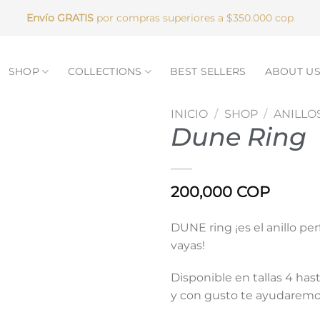
Envío GRATIS
por compras superiores a $350.000 cop
SHOP
COLLECTIONS
BEST SELLERS
ABOUT U
INICIO
/
SHOP
/
ANILLO
Dune Ring
200,000
COP
DUNE ring ¡es el anillo pe
vayas!
Disponible en tallas 4 hast
y con gusto te ayudaremo