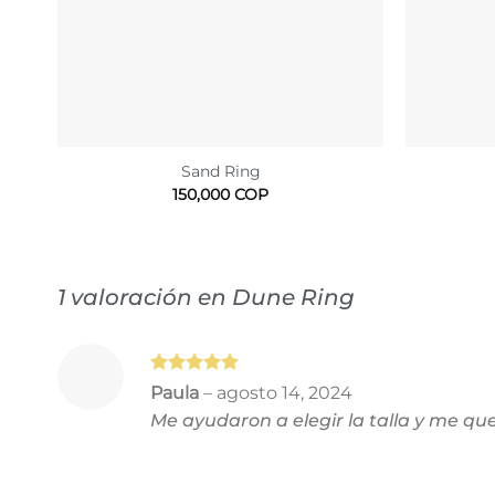
Sand Ring
150,000
COP
1 valoración en
Dune Ring
Valorado
Paula
–
agosto 14, 2024
con
5
de 5
Me ayudaron a elegir la talla y me qu