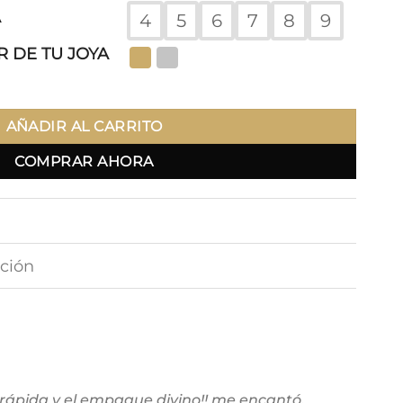
A
4
5
6
7
8
9
 DE TU JOYA
AÑADIR AL CARRITO
COMPRAR AHORA
ción
 rápida y el empaque divino!! me encantó,