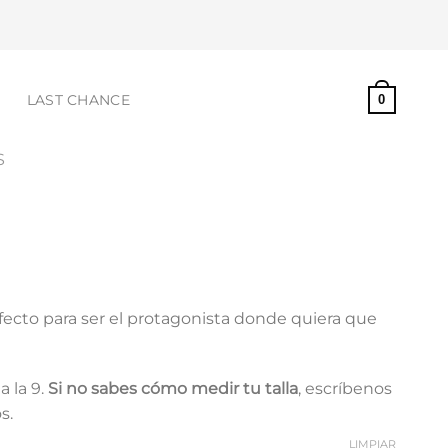
S
LAST CHANCE
0
S
rfecto para ser el protagonista donde quiera que
a la 9.
Si no sabes cómo medir tu talla
, escríbenos
s.
LIMPIAR