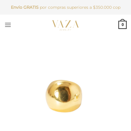
Saltar
Envío GRATIS
por compras superiores a $350.000 cop
al
contenido
0