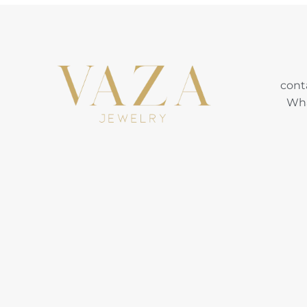
cont
Wha