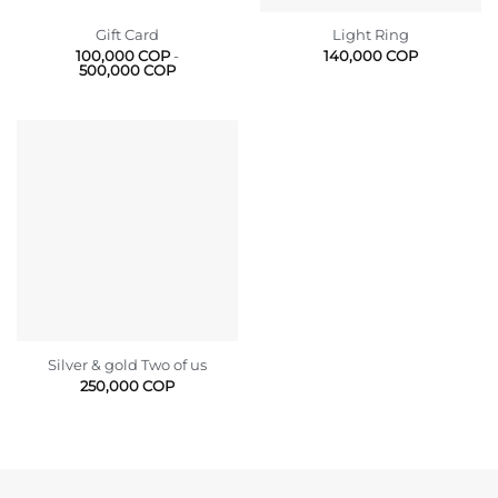
Gift Card
Light Ring
100,000
COP
-
140,000
COP
Rango
500,000
COP
de
precios:
desde
100,000 COP
hasta
500,000 COP
Silver & gold Two of us
250,000
COP