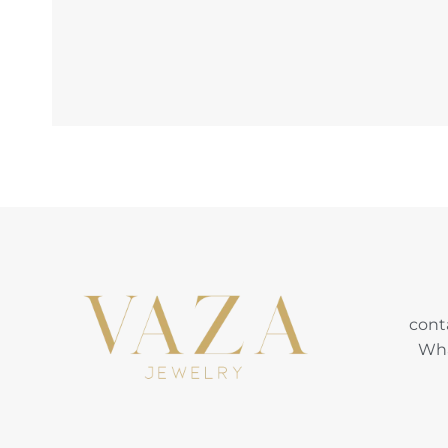
cont
Wha