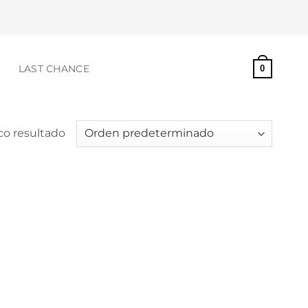
S
LAST CHANCE
0
co resultado