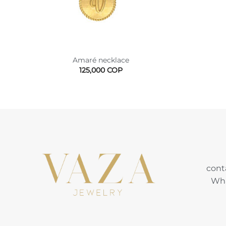
Amaré necklace
125,000
COP
cont
Wha