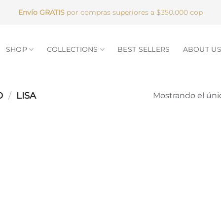
Envío GRATIS
por compras superiores a $350.000 cop
SHOP
COLLECTIONS
BEST SELLERS
ABOUT U
O
/
LISA
Mostrando el úni